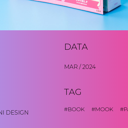
DATA
MAR / 2024
TAG
#BOOK
#MOOK
#P
I DESIGN